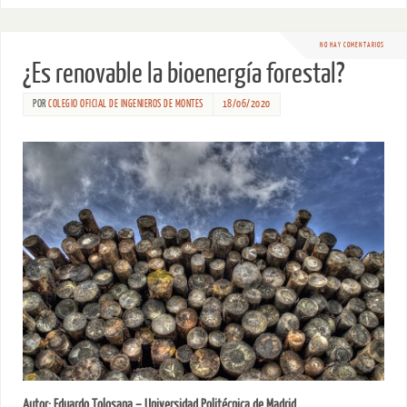
NO HAY COMENTARIOS
¿Es renovable la bioenergía forestal?
POR
COLEGIO OFICIAL DE INGENIEROS DE MONTES
18/06/2020
Autor: Eduardo Tolosana – Universidad Politécnica de Madrid