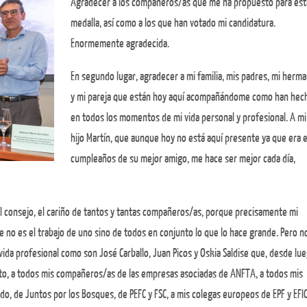
Agradecer a los compañeros/as que me ha propuesto para est
medalla, así como a los que han votado mi candidatura.
Enormemente agradecida.
En segundo lugar, agradecer a mi familia, mis padres, mi herm
y mi pareja que están hoy aquí acompañándome como han hec
en todos los momentos de mi vida personal y profesional. A mi
hijo Martín, que aunque hoy no está aquí presente ya que era e
cumpleaños de su mejor amigo, me hace ser mejor cada día,
el consejo, el cariño de tantos y tantas compañeros/as, porque precisamente mi
e no es el trabajo de uno sino de todos en conjunto lo que lo hace grande. Pero n
ida profesional como son José Carballo, Juan Picos y Oskia Saldise que, desde lue
esto, a todos mis compañeros/as de las empresas asociadas de ANFTA, a todos mis
de Juntos por los Bosques, de PEFC y FSC, a mis colegas europeos de EPF y EFIC