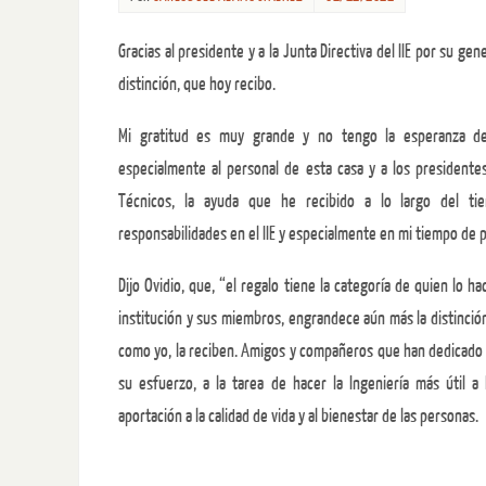
Gracias al presidente y a la Junta Directiva del IIE por su ge
distinción, que hoy recibo.
Mi gratitud es muy grande y no tengo la esperanza d
especialmente al personal de esta casa y a los president
Técnicos, la ayuda que he recibido a lo largo del t
responsabilidades en el IIE y especialmente en mi tiempo de 
Dijo Ovidio, que, “el regalo tiene la categoría de quien lo hac
institución y sus miembros, engrandece aún más la distinción
como yo, la reciben. Amigos y compañeros que han dedicado 
su esfuerzo, a la tarea de hacer la Ingeniería más útil a
aportación a la calidad de vida y al bienestar de las personas.