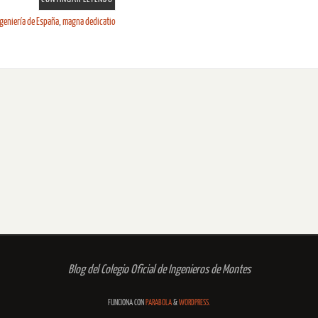
ngeniería de España
,
magna dedicatio
Blog del Colegio Oficial de Ingenieros de Montes
FUNCIONA CON
PARABOLA
&
WORDPRESS.