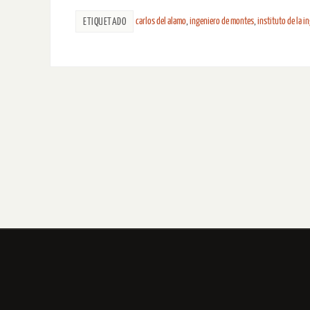
carlos del alamo
,
ingeniero de montes
,
instituto de la i
ETIQUETADO