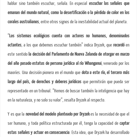
hablar sino también escuchar, señala. En especial
escuchar las señales que
emanan del mundo natural,
como la
desertificación o la pérdida de color en los
corales
australianos
, entre otros signos de la inestabilidad actual del planeta.
“
Los sistemas ecológicos cuenta con actores no humanos, denominados
actantes
, a los que debemos escuchar también” indica Dryzek, que
recordó
en
este sentido
la decisión del Parlamento de Nueva Zelanda de otorgar en marzo
del año pasado estatus de persona jurídica al río Whanganui
, venerado por los
maoríes. Una decisión pionera en el mundo que
dota a este río, el tercero más
largo del país, de derechos y deberes jurídicos
que permitirán que pueda ser
representado en un tribunal. “Hemos de buscar también la inteligencia que hay
en la naturaleza, y no solo su valor”, resalta Dryzek al respecto.
Y es que la
novedad del modelo planteado por Dryzek
es la necesidad de que el
ser humano, y toda política estructurada por él, tenga la capacidad de
captar
estas señales y actuar en consecuencia
. Esta idea, que Dryzek ha desarrollado