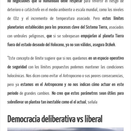
no negociables que la humanidad debe respetar
para revertir el riesgo de
deterioro o catástrofe en el medio ambiente a escala mundial, como los niveles
de CO2 y el incremento de temperatura asociado. Pero
estos
límites
planetarios establecidos para los procesos clave del Sistema Tierra,
asociados
con umbrales peligrosos,
que
si se sobrepasan
empujarían al planeta Tierra
fuera del estado deseado del Holoceno
, ya no son válidos, asegura Drzkek
.
“Este concepto de límite sugiere que si nos quedamos
en un espacio operativo
de seguridad
con los límites propuestos podemos mantener las condiciones
holocénicas. Nos dicen como evitar el Antropoceno o sus peores consecuencias,
pero ya
estamos en el Antropoceno y no nos indican cómo actuar en este
periodo
de grandes cambios.
No creo que estos parámetros sean útiles para
sobrellevar un plantea tan inestable como el
el actual
, señala
Democracia deliberativa vs liberal