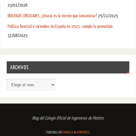
23/01/2026
DÍALOGOS CIRCULARES. ¿Educar es lo mismo que Concienciar?
25/11/2025
Política forestal e incendios en España en 2025: cumplir lo prometido
31/08/2025
ARCHIVOS
Blog del Colegio Oficial de Ingenieros de Montes
FUNCIONA CON
PARABOLA
&
WORDPRESS.